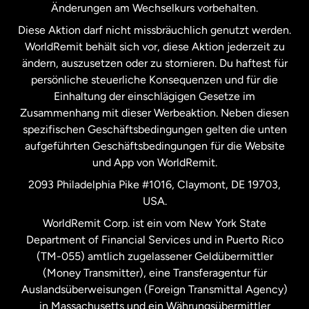
Änderungen am Wechselkurs vorbehalten.
Diese Aktion darf nicht missbräuchlich genutzt werden.
Niederlande
WorldRemit behält sich vor, diese Aktion jederzeit zu
ändern, auszusetzen oder zu stornieren. Du haftest für
persönliche steuerliche Konsequenzen und für die
Schweden
Einhaltung der einschlägigen Gesetze im
Zusammenhang mit dieser Werbeaktion. Neben diesen
Spanien
spezifischen Geschäftsbedingungen gelten die unten
aufgeführten Geschäftsbedingungen für die Website
und App von WorldRemit.
Vereinigte Staaten
English
2093 Philadelphia Pike #1016, Claymont, DE 19703,
USA.
Vereinigte Staaten
Español
WorldRemit Corp. ist ein vom New York State
Department of Financial Services und in Puerto Rico
Vereinigtes Königreich
(TM-055) amtlich zugelassener Geldübermittler
(Money Transmitter), eine Transferagentur für
Auslandsüberweisungen (Foreign Transmittal Agency)
in Massachusetts und ein Währungsübermittler