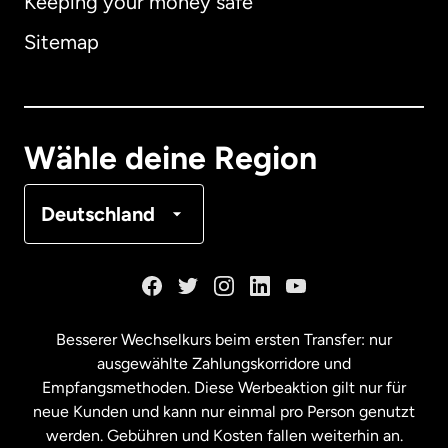
Keeping your money safe
Australien
Sitemap
Dänemark
Deutschland
Wähle deine Region
Frankreich
Deutschland
Kanada
English
Kanada
Français
Besserer Wechselkurs beim ersten Transfer: nur
ausgewählte Zahlungskorridore und
Malaysia
Empfangsmethoden. Diese Werbeaktion gilt nur für
neue Kunden und kann nur einmal pro Person genutzt
werden. Gebühren und Kosten fallen weiterhin an.
Neuseeland