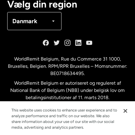
Vælg din region
Danmark
Danmark
Frankrig
Holland
WorldRemit Belgium,
Rue du Commerce 31 1000
,
Bruxelles, Belgien. RPM/RPR Bruxelles – Momsnummer:
Malaysia
BE0718634495.
WorldRemit Belgium er autoriseret og reguleret af
New Zealand
National Bank of Belgium (NBB) under belgisk lov om
betalingsinstitutioner af 11. marts 2018.
Registreringsnummer: 718634495.
Spanien
This website uses cookies to enhance user experience and to
analyze performance and traffic on our website. We also
share information about your use of our site with our social
Storbritannien
media, advertising and analytics partners.