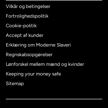
Vilkår og betingelser
Fortrolighedspolitik
Cookie-politik
Accept af kunder
Erklæring om Moderne Slaveri
International
English
Regnskabsopgørelser
Lønforskel mellem mænd og kvinder
Keeping your money safe
Australien
Sitemap
Canada
English
Canada
Français