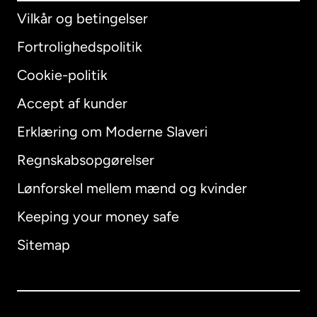
Vilkår og betingelser
Fortrolighedspolitik
Cookie-politik
Accept af kunder
Erklæring om Moderne Slaveri
International
English
Regnskabsopgørelser
Lønforskel mellem mænd og kvinder
Keeping your money safe
Australien
Sitemap
Canada
English
Canada
Français