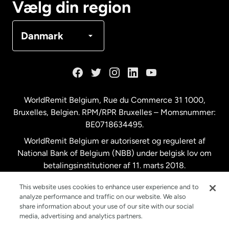
Vælg din region
Danmark
Danmark
Frankrig
Holland
WorldRemit Belgium,
Rue du Commerce 31 1000
,
Bruxelles, Belgien. RPM/RPR Bruxelles – Momsnummer:
Malaysia
BE0718634495.
WorldRemit Belgium er autoriseret og reguleret af
New Zealand
National Bank of Belgium (NBB) under belgisk lov om
betalingsinstitutioner af 11. marts 2018.
Registreringsnummer: 718634495.
Spanien
This website uses cookies to enhance user experience and to
analyze performance and traffic on our website. We also
share information about your use of our site with our social
Storbritannien
media, advertising and analytics partners.