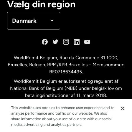
Vælg din region
Danmark
Danmark
Frankrig
Holland
WorldRemit Belgium,
Rue du Commerce 31 1000
,
Bruxelles, Belgien. RPM/RPR Bruxelles – Momsnummer:
Malaysia
BE0718634495.
WorldRemit Belgium er autoriseret og reguleret af
New Zealand
National Bank of Belgium (NBB) under belgisk lov om
betalingsinstitutioner af 11. marts 2018.
Registreringsnummer: 718634495.
Spanien
This website uses cookies to enhance user experience and to
analyze performance and traffic on our website. We also
share information about your use of our site with our social
Storbritannien
media, advertising and analytics partners.