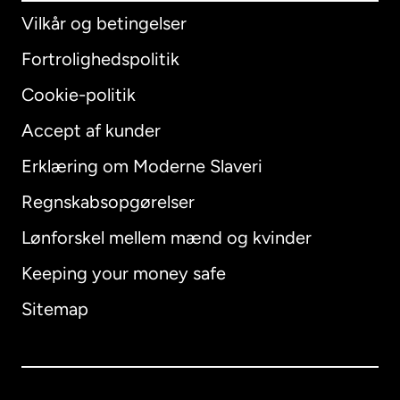
Vilkår og betingelser
Fortrolighedspolitik
Cookie-politik
Accept af kunder
Erklæring om Moderne Slaveri
International
English
Regnskabsopgørelser
Lønforskel mellem mænd og kvinder
Keeping your money safe
Australien
Sitemap
Canada
English
Canada
Français