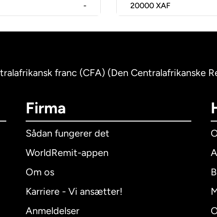
-
20000
XAF
ntralafrikansk franc (CFA) (Den Centralafrikanske R
Firma
Sådan fungerer det
O
WorldRemit-appen
A
Om os
B
Karriere - Vi ansætter!
M
Anmeldelser
O