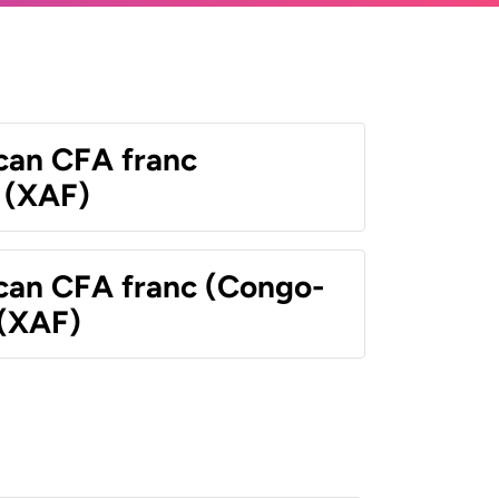
ican CFA franc
 (XAF)
ican CFA franc (Congo-
 (XAF)