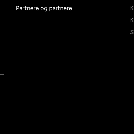
Partnere og partnere
K
K
S
nal
English