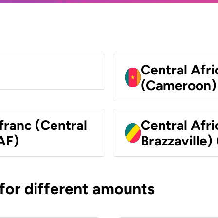
Central Afr
(Cameroon)
franc (Central
Central Afr
AF)
Brazzaville)
 for different amounts