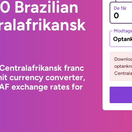
 Brazilian
De får
ralafrikansk
Modtage
Optank
Download
 Centralafrikansk franc
optankni
Centrala
it currency converter,
XAF exchange rates for