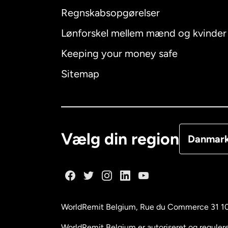
Regnskabsopgørelser
Lønforskel mellem mænd og kvinder
Australien
Keeping your money safe
Canada
E
Sitemap
Canada
F
Danmark
Vælg din region
Danmar
Frankrig
Holland
WorldRemit Belgium,
Rue du Commerce 31 1
Malaysia
WorldRemit Belgium er autoriseret og reguleret