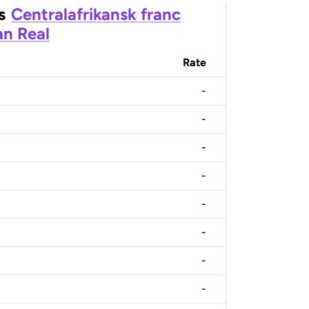
s
Centralafrikansk franc
an Real
Rate
-
-
-
-
-
-
-
-