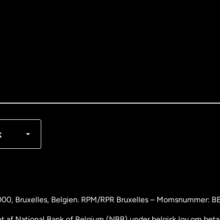
nglish
rançais
k
000
, Bruxelles, Belgien. RPM/RPR Bruxelles – Momsnummer: 
 af National Bank of Belgium (NBB) under belgisk lov om betali