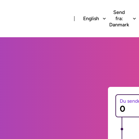
Send
English
fra:
Danmark
Du send