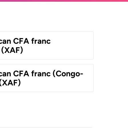
ican CFA franc
 (XAF)
ican CFA franc (Congo-
 (XAF)