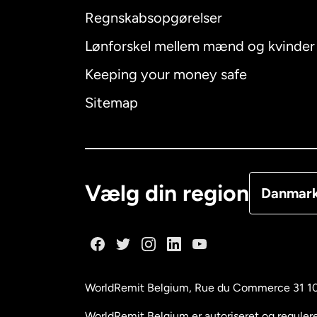
Regnskabsopgørelser
Lønforskel mellem mænd og kvinder
Australien
Keeping your money safe
Canada
E
Sitemap
Canada
F
Danmark
Vælg din region
Danmar
Frankrig
Holland
WorldRemit Belgium,
Rue du Commerce 31 1
Malaysia
WorldRemit Belgium er autoriseret og reguleret