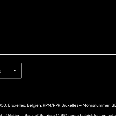
nglish
rançais
k
000
, Bruxelles, Belgien. RPM/RPR Bruxelles – Momsnummer: 
 af National Bank of Belgium (NBB) under belgisk lov om betali