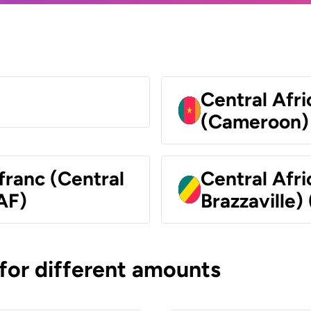
Central Afr
(Cameroon)
franc (Central
Central Afr
AF)
Brazzaville)
 for different amounts