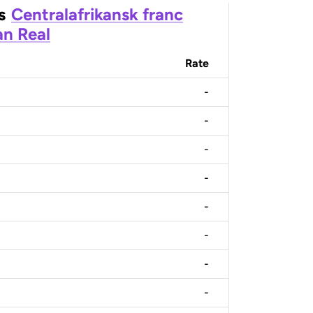
s
Centralafrikansk franc
an Real
Rate
-
-
-
-
-
-
-
-