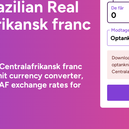
zilian Real
De får
rikansk franc
Modtage
Optank
Download
 Centralafrikansk franc
optankni
Centrala
it currency converter,
XAF exchange rates for