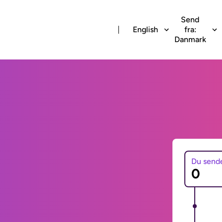
Send
English
fra:
Danmark
Du send