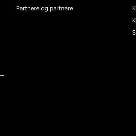
Partnere og partnere
K
K
S
nal
English