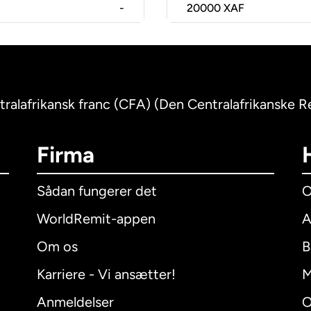
-
20000
XAF
ntralafrikansk franc (CFA) (Den Centralafrikanske R
Firma
Sådan fungerer det
O
WorldRemit-appen
A
Om os
B
Karriere - Vi ansætter!
M
Anmeldelser
O