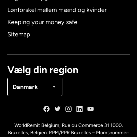
Lønforskel mellem mænd og kvinder
Keeping your money safe
Australien
Sitemap
Canada
English
Canada
Français
Vælg din region
Danmark
Danmark
Frankrig
Holland
WorldRemit Belgium,
Rue du Commerce 31 1000
,
Bruxelles, Belgien. RPM/RPR Bruxelles – Momsnummer: