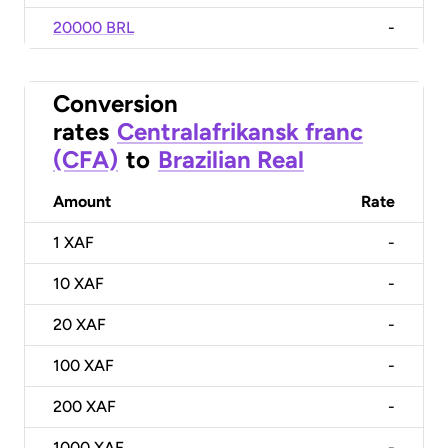
20000 BRL
-
Conversion
rates
Centralafrikansk franc
(CFA)
to
Brazilian Real
Amount
Rate
1
XAF
-
10
XAF
-
20
XAF
-
100
XAF
-
200
XAF
-
1000
XAF
-