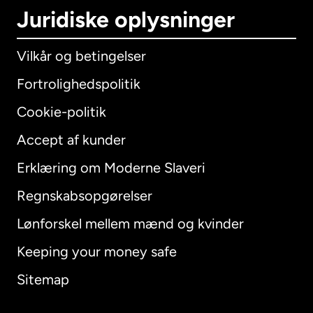
Juridiske oplysninger
Vilkår og betingelser
Fortrolighedspolitik
Cookie-politik
Accept af kunder
Erklæring om Moderne Slaveri
International
English
Regnskabsopgørelser
Lønforskel mellem mænd og kvinder
Keeping your money safe
Australien
Sitemap
Canada
English