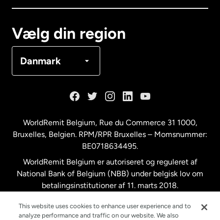
Canada
Français
Vælg din region
Danmark
Danmark
Frankrig
Holland
WorldRemit Belgium,
Rue du Commerce 31 1000
,
Bruxelles, Belgien. RPM/RPR Bruxelles – Momsnummer:
Malaysia
BE0718634495.
WorldRemit Belgium er autoriseret og reguleret af
New Zealand
National Bank of Belgium (NBB) under belgisk lov om
betalingsinstitutioner af 11. marts 2018.
Registreringsnummer: 718634495.
Spanien
This website uses cookies to enhance user experience and to
analyze performance and traffic on our website. We also