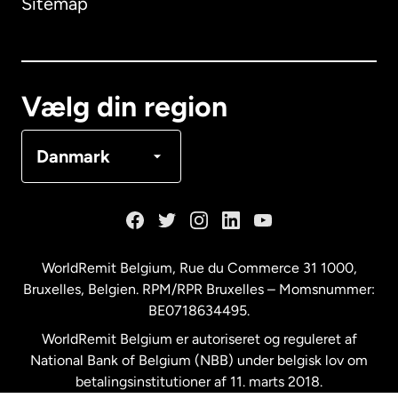
Sitemap
Canada
English
Canada
Français
Vælg din region
Danmark
Danmark
Frankrig
Holland
WorldRemit Belgium,
Rue du Commerce 31 1000
,
Bruxelles, Belgien. RPM/RPR Bruxelles – Momsnummer:
Malaysia
BE0718634495.
WorldRemit Belgium er autoriseret og reguleret af
New Zealand
National Bank of Belgium (NBB) under belgisk lov om
betalingsinstitutioner af 11. marts 2018.