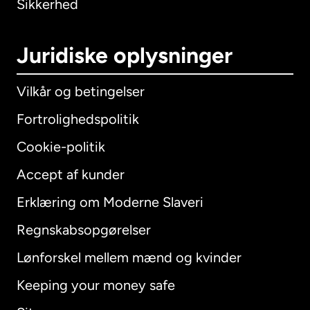
Sikkerhed
Juridiske oplysninger
Vilkår og betingelser
Fortrolighedspolitik
Cookie-politik
Accept af kunder
Erklæring om Moderne Slaveri
International
English
Regnskabsopgørelser
Lønforskel mellem mænd og kvinder
Keeping your money safe
Australien