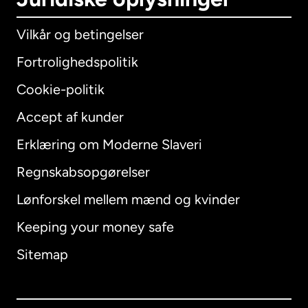
Vilkår og betingelser
Fortrolighedspolitik
Cookie-politik
Accept af kunder
Erklæring om Moderne Slaveri
International
English
Regnskabsopgørelser
Lønforskel mellem mænd og kvinder
Keeping your money safe
Australien
Sitemap
Canada
English