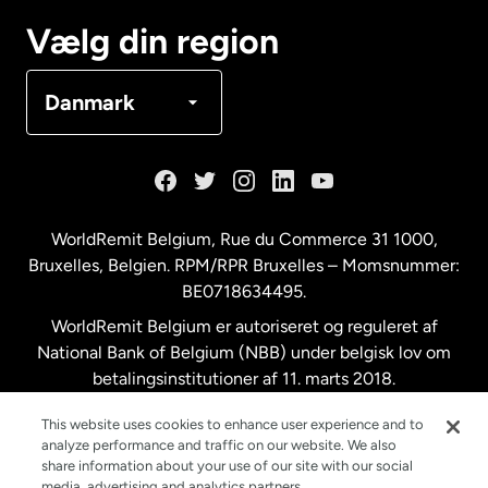
Canada
Français
Vælg din region
Danmark
Danmark
Frankrig
Holland
WorldRemit Belgium,
Rue du Commerce 31 1000
,
Bruxelles, Belgien. RPM/RPR Bruxelles – Momsnummer:
Malaysia
BE0718634495.
WorldRemit Belgium er autoriseret og reguleret af
New Zealand
National Bank of Belgium (NBB) under belgisk lov om
betalingsinstitutioner af 11. marts 2018.
Registreringsnummer: 718634495.
Spanien
This website uses cookies to enhance user experience and to
analyze performance and traffic on our website. We also
share information about your use of our site with our social
Storbritannien
media, advertising and analytics partners.