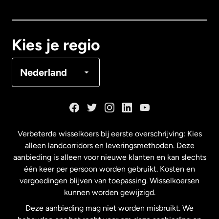
Canada
English
Canada
Français
Kies je regio
Denemarken
Nederland
Duitsland
Frankrijk
Verbeterde wisselkoers bij eerste overschrijving: Kies
alleen landcorridors en leveringsmethoden. Deze
Maleisië
aanbieding is alleen voor nieuwe klanten en kan slechts
één keer per persoon worden gebruikt. Kosten en
vergoedingen blijven van toepassing. Wisselkoersen
Nederland
kunnen worden gewijzigd.
Deze aanbieding mag niet worden misbruikt. We
Nieuw-Zeeland