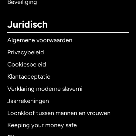
Beveiliging
Juridisch
Algemene voorwaarden
Privacybeleid
Cookiesbeleid
Klantacceptatie
Verklaring moderne slaverni
Internationaal
English
Jaarrekeningen
Loonkloof tussen mannen en vrouwen
Keeping your money safe
Australië