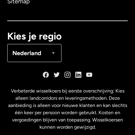
Sitemap
Canada
English
Canada
Français
Kies je regio
Denemarken
Nederland
Duitsland
Frankrijk
Verbeterde wisselkoers bij eerste overschrijving: Kies
alleen landcorridors en leveringsmethoden. Deze
Maleisië
aanbieding is alleen voor nieuwe klanten en kan slechts
één keer per persoon worden gebruikt. Kosten en
vergoedingen blijven van toepassing. Wisselkoersen
Nederland
kunnen worden gewijzigd.