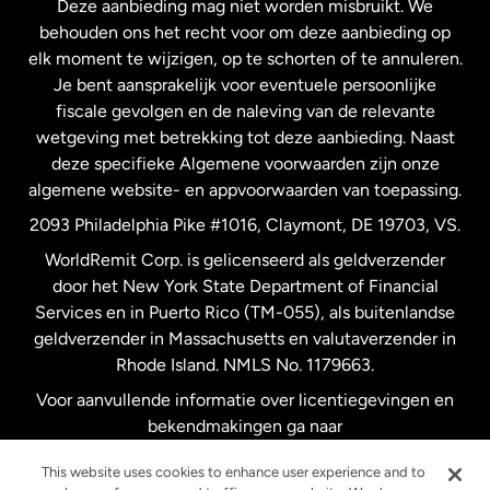
Deze aanbieding mag niet worden misbruikt. We
Nieuw-Zeeland
behouden ons het recht voor om deze aanbieding op
elk moment te wijzigen, op te schorten of te annuleren.
Je bent aansprakelijk voor eventuele persoonlijke
Spanje
fiscale gevolgen en de naleving van de relevante
wetgeving met betrekking tot deze aanbieding. Naast
Verenigd Koninkrijk
deze specifieke Algemene voorwaarden zijn onze
algemene website- en appvoorwaarden van toepassing.
Verenigde Staten
English
2093 Philadelphia Pike #1016, Claymont, DE 19703, VS.
WorldRemit Corp. is gelicenseerd als geldverzender
door het New York State Department of Financial
Verenigde Staten
Español
Services en in Puerto Rico (TM-055), als buitenlandse
geldverzender in Massachusetts en valutaverzender in
Zweden
Rhode Island. NMLS No. 1179663.
Voor aanvullende informatie over licentiegevingen en
bekendmakingen ga naar
https://www.worldremit.com/nl/about-us/disclosures
.
This website uses cookies to enhance user experience and to