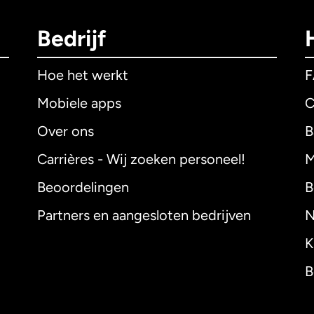
Bedrijf
Hoe het werkt
Mobiele apps
C
Over ons
B
Carrières - Wij zoeken personeel!
M
Beoordelingen
B
Partners en aangesloten bedrijven
N
K
B