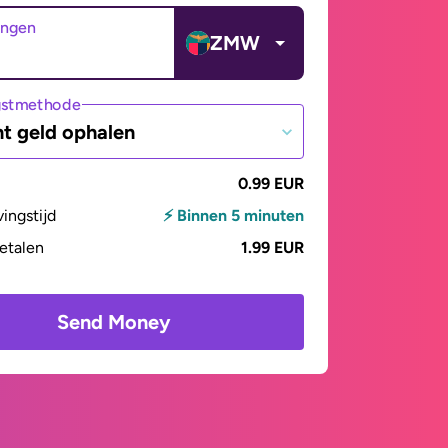
angen
ZMW
gstmethode
t geld ophalen
0.99 EUR
vingstijd
⚡ Binnen 5 minuten
betalen
1.99 EUR
Send Money