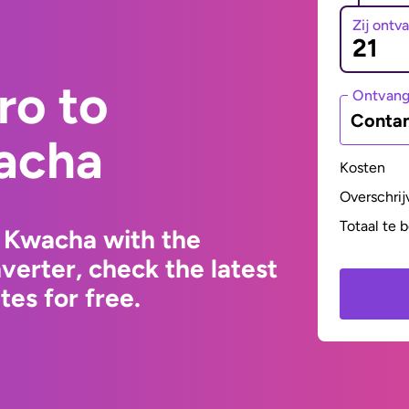
Zij ontv
ro to
Ontvan
Contan
acha
Kosten
Overschrij
Totaal te 
 Kwacha with the
erter, check the latest
es for free.