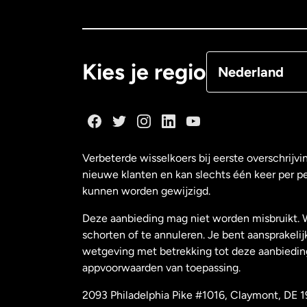
Canada
Françai
Denemarken
Kies je regio
Nederland
Duitsland
Frankrijk
Verbeterde wisselkoers bij eerste overschrijvi
nieuwe klanten en kan slechts één keer per p
Maleisië
kunnen worden gewijzigd.
Deze aanbieding mag niet worden misbruikt. 
Nederland
schorten of te annuleren. Je bent aansprakelij
wetgeving met betrekking tot deze aanbiedin
appvoorwaarden van toepassing.
Nieuw-Zeeland
2093 Philadelphia Pike #1016, Claymont, DE 1