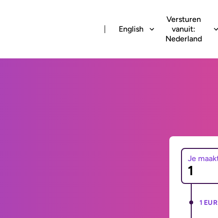
Versturen
English
vanuit:
Nederland
Je maak
1 EUR