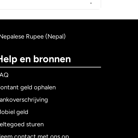
-
 Nepalese Rupee (Nepal)
Help en bronnen
FAQ
ontant geld ophalen
ankoverschrijving
obiel geld
eltegoed sturen
eem contact met ons op