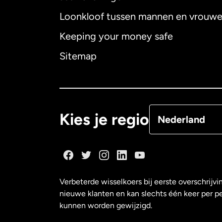
Loonkloof tussen mannen en vrouw
Australië
Keeping your money safe
Canada
English
Sitemap
Canada
Françai
Denemarken
Kies je regio
Nederland
Duitsland
Frankrijk
Verbeterde wisselkoers bij eerste overschrijvi
nieuwe klanten en kan slechts één keer per p
Maleisië
kunnen worden gewijzigd.