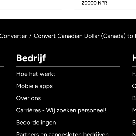
-
20000
NPR
Converter
Convert Canadian Dollar (Canada) to
/
Bedrijf
Hoe het werkt
Mobiele apps
C
Over ons
B
Carrières - Wij zoeken personeel!
M
Beoordelingen
B
Partners en aangesloten bedrijven
N