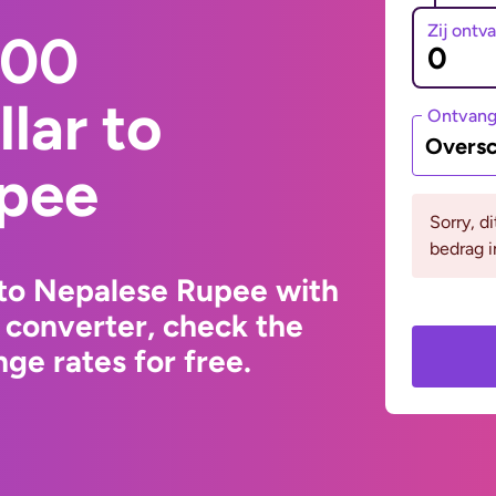
Zij ontv
000
lar to
Ontvan
Oversc
pee
Sorry, d
bedrag i
 to Nepalese Rupee with
 converter, check the
ge rates for free.