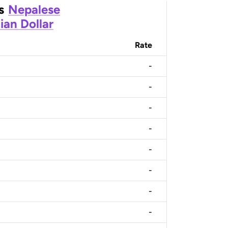
s
Nepalese
an Dollar
Rate
-
-
-
-
-
-
-
-