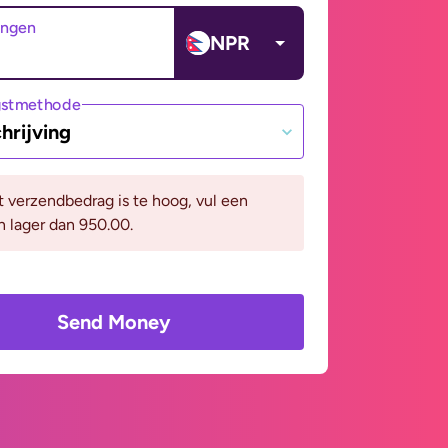
angen
NPR
gstmethode
hrijving
it verzendbedrag is te hoog, vul een
n lager dan 950.00.
Send Money