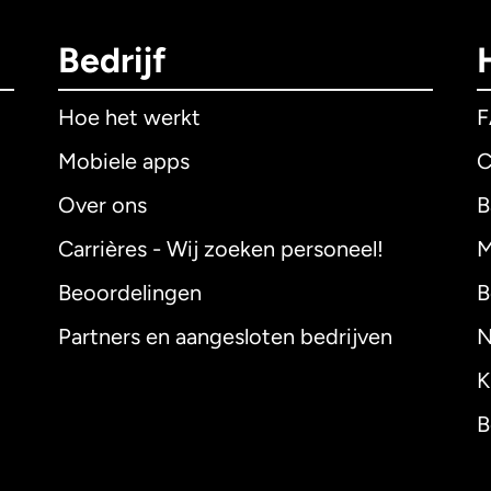
Bedrijf
Hoe het werkt
Mobiele apps
C
Over ons
B
Carrières - Wij zoeken personeel!
M
Beoordelingen
B
Partners en aangesloten bedrijven
N
K
B