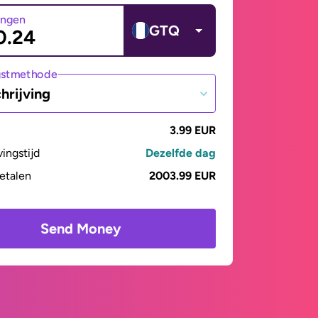
angen
GTQ
gstmethode
hrijving
3.99 EUR
vingstijd
Dezelfde dag
betalen
2003.99 EUR
Send Money