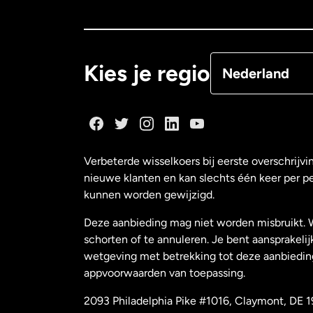
Canada
Françai
Denemarken
Kies je regio
Nederland
Duitsland
Frankrijk
Verbeterde wisselkoers bij eerste overschrijvi
nieuwe klanten en kan slechts één keer per p
Maleisië
kunnen worden gewijzigd.
Deze aanbieding mag niet worden misbruikt. 
Nederland
schorten of te annuleren. Je bent aansprakelij
wetgeving met betrekking tot deze aanbiedin
appvoorwaarden van toepassing.
Nieuw-Zeeland
2093 Philadelphia Pike #1016, Claymont, DE 1