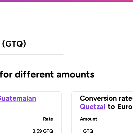
l (GTQ)
 for different amounts
Guatemalan
Conversion rate
Quetzal
to
Euro
Rate
Amount
8.59 GTQ
1
GTQ