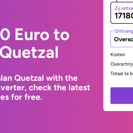
Zij ontv
0 Euro to
Ontvan
Oversc
Quetzal
Kosten
Overschrij
Totaal te 
lan Quetzal with the
erter, check the latest
s for free.