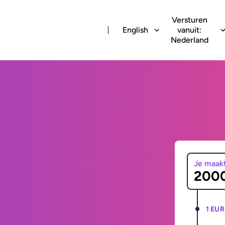
Versturen
English
vanuit:
Nederland
Je maak
1 EUR