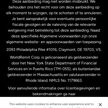
Deze aanbieding mag niet worden misbruikt. We
Nieuw-Zeeland
behouden ons het recht voor om deze aanbieding op
elk moment te wijzigen, op te schorten of te annuleren.
Je bent aansprakelijk voor eventuele persoonlijke
Spanje
fiscale gevolgen en de naleving van de relevante
wetgeving met betrekking tot deze aanbieding. Naast
Verenigd Koninkrijk
deze specifieke Algemene voorwaarden zijn onze
algemene website- en appvoorwaarden van toepassing.
Verenigde Staten
English
2093 Philadelphia Pike #1016, Claymont, DE 19703, VS.
WorldRemit Corp. is gelicenseerd als geldverzender
door het New York State Department of Financial
Verenigde Staten
Español
Services en in Puerto Rico (TM-055), als buitenlandse
geldverzender in Massachusetts en valutaverzender in
Zweden
Rhode Island. NMLS No. 1179663.
Voor aanvullende informatie over licentiegevingen en
bekendmakingen ga naar
https://www.worldremit.com/nl/about-us/disclosures
.
This website uses cookies to enhance user experience and to