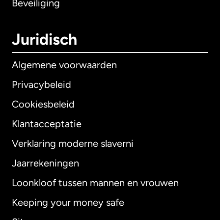
Beveiliging
Juridisch
Algemene voorwaarden
Privacybeleid
Cookiesbeleid
Klantacceptatie
Verklaring moderne slaverni
Internationaal
English
Jaarrekeningen
Loonkloof tussen mannen en vrouwen
Keeping your money safe
Australië