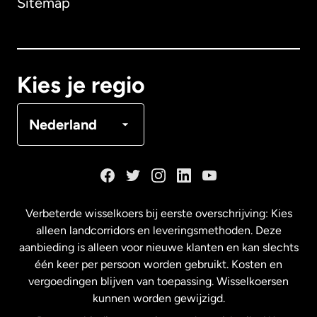
Sitemap
Canada
English
Canada
Français
Kies je regio
Denemarken
Nederland
Duitsland
Frankrijk
Verbeterde wisselkoers bij eerste overschrijving: Kies
alleen landcorridors en leveringsmethoden. Deze
Maleisië
aanbieding is alleen voor nieuwe klanten en kan slechts
één keer per persoon worden gebruikt. Kosten en
vergoedingen blijven van toepassing. Wisselkoersen
Nederland
kunnen worden gewijzigd.