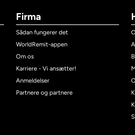
Firma
Sådan fungerer det
O
WorldRemit-appen
A
Om os
B
Karriere - Vi ansætter!
M
Anmeldelser
O
Partnere og partnere
K
K
S