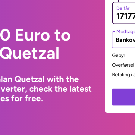
De får
0 Euro to
Modtage
Bankov
Quetzal
Gebyr
Overførsel
Betaling i 
lan Quetzal with the
erter, check the latest
s for free.