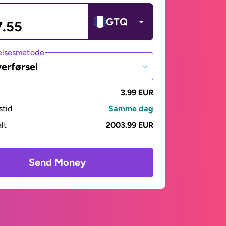
GTQ
lsesmetode
erførsel
3.99 EUR
stid
Samme dag
alt
2003.99 EUR
Send Money