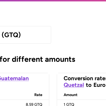
l (GTQ)
 for different amounts
Guatemalan
Conversion rate
Quetzal
to
Euro
Rate
Amount
8.59 GTQ
1
GTQ