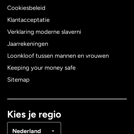
Cookiesbeleid
Klantacceptatie
Verklaring moderne slaverni
Internationaal
English
Jaarrekeningen
Loonkloof tussen mannen en vrouwen
Keeping your money safe
Australië
Sitemap
Canada
English
Canada
Français
Kies je regio
Denemarken
Nederland