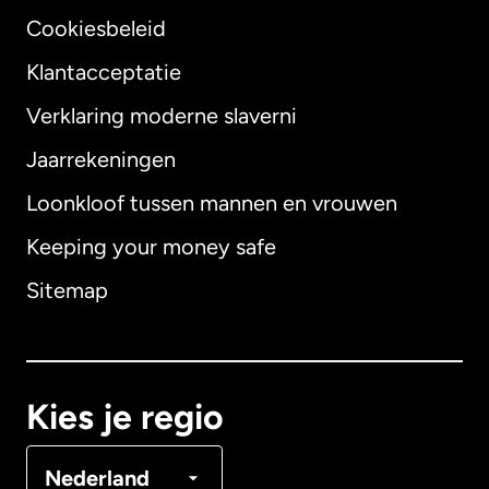
Cookiesbeleid
Klantacceptatie
Verklaring moderne slaverni
Internationaal
English
Jaarrekeningen
Loonkloof tussen mannen en vrouwen
Keeping your money safe
Australië
Sitemap
Canada
English
Canada
Français
Kies je regio
Denemarken
Nederland