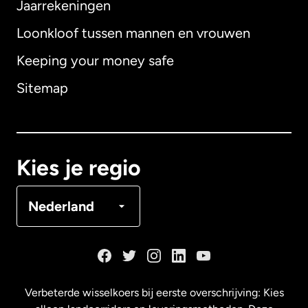
Jaarrekeningen
Loonkloof tussen mannen en vrouwen
Keeping your money safe
Australië
Sitemap
Canada
English
Canada
Français
Kies je regio
Denemarken
Nederland
Duitsland
Frankrijk
Verbeterde wisselkoers bij eerste overschrijving: Kies