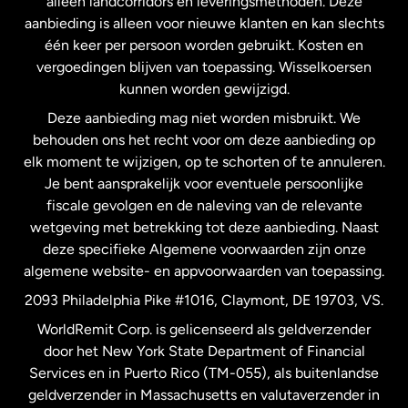
alleen landcorridors en leveringsmethoden. Deze
Maleisië
aanbieding is alleen voor nieuwe klanten en kan slechts
één keer per persoon worden gebruikt. Kosten en
vergoedingen blijven van toepassing. Wisselkoersen
Nederland
kunnen worden gewijzigd.
Deze aanbieding mag niet worden misbruikt. We
Nieuw-Zeeland
behouden ons het recht voor om deze aanbieding op
elk moment te wijzigen, op te schorten of te annuleren.
Je bent aansprakelijk voor eventuele persoonlijke
Spanje
fiscale gevolgen en de naleving van de relevante
wetgeving met betrekking tot deze aanbieding. Naast
Verenigd Koninkrijk
deze specifieke Algemene voorwaarden zijn onze
algemene website- en appvoorwaarden van toepassing.
Verenigde Staten
English
2093 Philadelphia Pike #1016, Claymont, DE 19703, VS.
WorldRemit Corp. is gelicenseerd als geldverzender
door het New York State Department of Financial
Verenigde Staten
Español
Services en in Puerto Rico (TM-055), als buitenlandse
geldverzender in Massachusetts en valutaverzender in