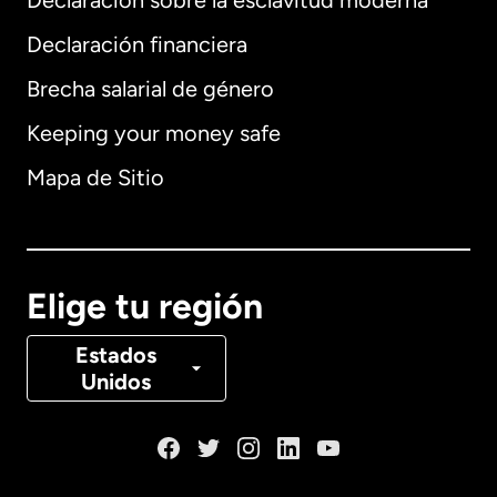
Declaración sobre la esclavitud moderna
Internacional
English
Declaración financiera
Brecha salarial de género
Keeping your money safe
Alemania
Mapa de Sitio
Australia
Canadá
English
Elige tu región
Canadá
Français
Estados
Unidos
Dinamarca
España