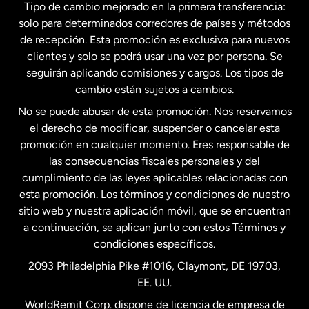
Tipo de cambio mejorado en la primera transferencia:
solo para determinados corredores de países y métodos
Estados Unidos
English
de recepción. Esta promoción es exclusiva para nuevos
clientes y solo se podrá usar una vez por persona. Se
seguirán aplicando comisiones y cargos. Los tipos de
Estados Unidos
Español
cambio están sujetos a cambios.
No se puede abusar de esta promoción. Nos reservamos
Francia
el derecho de modificar, suspender o cancelar esta
promoción en cualquier momento. Eres responsable de
las consecuencias fiscales personales y del
Malasia
cumplimiento de las leyes aplicables relacionadas con
esta promoción. Los términos y condiciones de nuestro
Nueva Zelanda
sitio web y nuestra aplicación móvil, que se encuentran
a continuación, se aplican junto con estos Términos y
condiciones específicos.
Países Bajos
2093 Philadelphia Pike #1016, Claymont, DE 19703,
EE. UU.
Reino Unido
WorldRemit Corp. dispone de licencia de empresa de