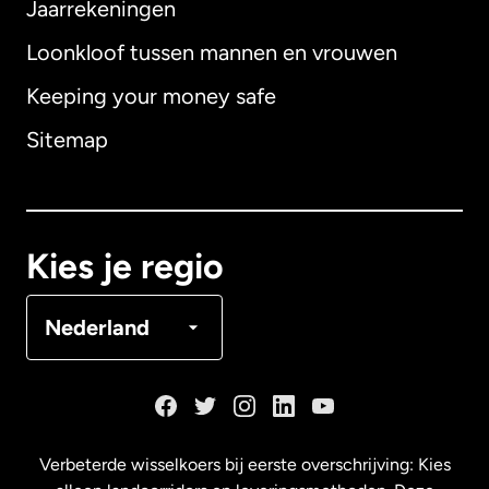
Jaarrekeningen
Loonkloof tussen mannen en vrouwen
Keeping your money safe
Australië
Sitemap
Canada
English
Canada
Français
Kies je regio
Denemarken
Nederland
Duitsland
Frankrijk
Verbeterde wisselkoers bij eerste overschrijving: Kies