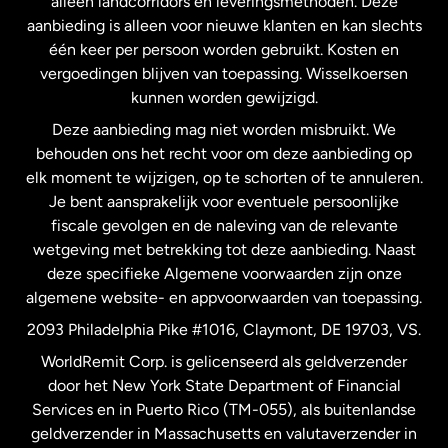
alleen landcorridors en leveringsmethoden. Deze
Maleisië
aanbieding is alleen voor nieuwe klanten en kan slechts
één keer per persoon worden gebruikt. Kosten en
vergoedingen blijven van toepassing. Wisselkoersen
Nederland
kunnen worden gewijzigd.
Deze aanbieding mag niet worden misbruikt. We
Nieuw-Zeeland
behouden ons het recht voor om deze aanbieding op
elk moment te wijzigen, op te schorten of te annuleren.
Je bent aansprakelijk voor eventuele persoonlijke
Spanje
fiscale gevolgen en de naleving van de relevante
wetgeving met betrekking tot deze aanbieding. Naast
Verenigd Koninkrijk
deze specifieke Algemene voorwaarden zijn onze
algemene website- en appvoorwaarden van toepassing.
Verenigde Staten
English
2093 Philadelphia Pike #1016, Claymont, DE 19703, VS.
WorldRemit Corp. is gelicenseerd als geldverzender
door het New York State Department of Financial
Verenigde Staten
Español
Services en in Puerto Rico (TM-055), als buitenlandse
geldverzender in Massachusetts en valutaverzender in