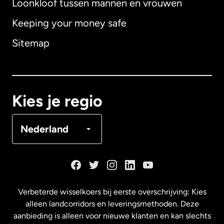
Loonkloof tussen mannen en vrouwen
Keeping your money safe
Australië
Sitemap
Canada
English
Canada
Français
Kies je regio
Denemarken
Nederland
Duitsland
Frankrijk
Verbeterde wisselkoers bij eerste overschrijving: Kies
alleen landcorridors en leveringsmethoden. Deze
Maleisië
aanbieding is alleen voor nieuwe klanten en kan slechts