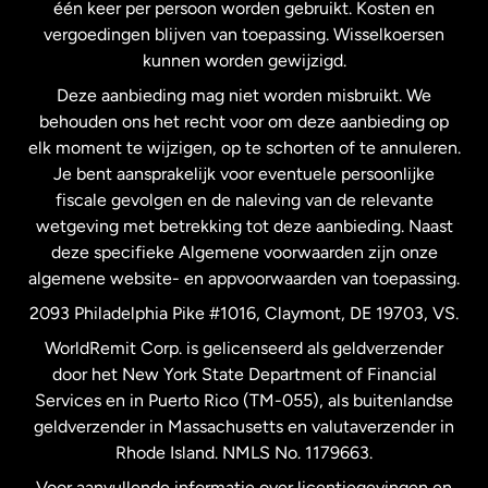
één keer per persoon worden gebruikt. Kosten en
vergoedingen blijven van toepassing. Wisselkoersen
Nederland
kunnen worden gewijzigd.
Deze aanbieding mag niet worden misbruikt. We
Nieuw-Zeeland
behouden ons het recht voor om deze aanbieding op
elk moment te wijzigen, op te schorten of te annuleren.
Je bent aansprakelijk voor eventuele persoonlijke
Spanje
fiscale gevolgen en de naleving van de relevante
wetgeving met betrekking tot deze aanbieding. Naast
Verenigd Koninkrijk
deze specifieke Algemene voorwaarden zijn onze
algemene website- en appvoorwaarden van toepassing.
Verenigde Staten
English
2093 Philadelphia Pike #1016, Claymont, DE 19703, VS.
WorldRemit Corp. is gelicenseerd als geldverzender
door het New York State Department of Financial
Verenigde Staten
Español
Services en in Puerto Rico (TM-055), als buitenlandse
geldverzender in Massachusetts en valutaverzender in
Zweden
Rhode Island. NMLS No. 1179663.
Voor aanvullende informatie over licentiegevingen en