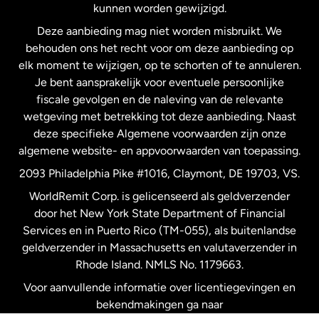
kunnen worden gewijzigd.
Deze aanbieding mag niet worden misbruikt. We
Nieuw-Zeeland
behouden ons het recht voor om deze aanbieding op
elk moment te wijzigen, op te schorten of te annuleren.
Je bent aansprakelijk voor eventuele persoonlijke
Spanje
fiscale gevolgen en de naleving van de relevante
wetgeving met betrekking tot deze aanbieding. Naast
Verenigd Koninkrijk
deze specifieke Algemene voorwaarden zijn onze
algemene website- en appvoorwaarden van toepassing.
Verenigde Staten
English
2093 Philadelphia Pike #1016, Claymont, DE 19703, VS.
WorldRemit Corp. is gelicenseerd als geldverzender
door het New York State Department of Financial
Verenigde Staten
Español
Services en in Puerto Rico (TM-055), als buitenlandse
geldverzender in Massachusetts en valutaverzender in
Zweden
Rhode Island. NMLS No. 1179663.
Voor aanvullende informatie over licentiegevingen en
bekendmakingen ga naar