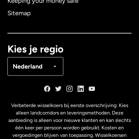
Keeping your money safe
Australië
Sitemap
Canada
English
Canada
Français
Kies je regio
Denemarken
Nederland
Duitsland
Frankrijk
Verbeterde wisselkoers bij eerste overschrijving: Kies
alleen landcorridors en leveringsmethoden. Deze
Maleisië
aanbieding is alleen voor nieuwe klanten en kan slechts
één keer per persoon worden gebruikt. Kosten en
vergoedingen blijven van toepassing. Wisselkoersen
Nederland