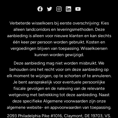
Duitsland
Frankrijk
Verbeterde wisselkoers bij eerste overschrijving: Kies
alleen landcorridors en leveringsmethoden. Deze
Maleisië
aanbieding is alleen voor nieuwe klanten en kan slechts
één keer per persoon worden gebruikt. Kosten en
vergoedingen blijven van toepassing. Wisselkoersen
Nederland
kunnen worden gewijzigd.
Deze aanbieding mag niet worden misbruikt. We
Nieuw-Zeeland
behouden ons het recht voor om deze aanbieding op
elk moment te wijzigen, op te schorten of te annuleren.
Je bent aansprakelijk voor eventuele persoonlijke
Spanje
fiscale gevolgen en de naleving van de relevante
wetgeving met betrekking tot deze aanbieding. Naast
Verenigd Koninkrijk
deze specifieke Algemene voorwaarden zijn onze
algemene website- en appvoorwaarden van toepassing.
Verenigde Staten
English
2093 Philadelphia Pike #1016, Claymont, DE 19703, VS.