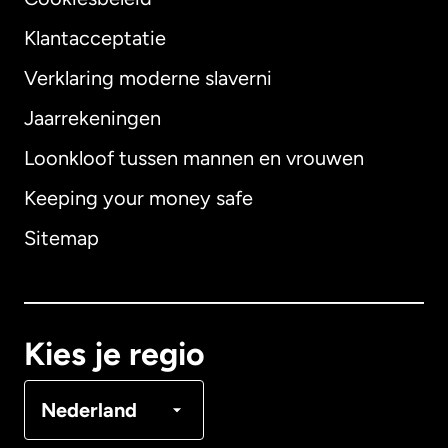
Klantacceptatie
Verklaring moderne slaverni
Internationaal
English
Jaarrekeningen
Loonkloof tussen mannen en vrouwen
Keeping your money safe
Australië
Sitemap
Canada
English
Canada
Français
Kies je regio
Denemarken
Nederland