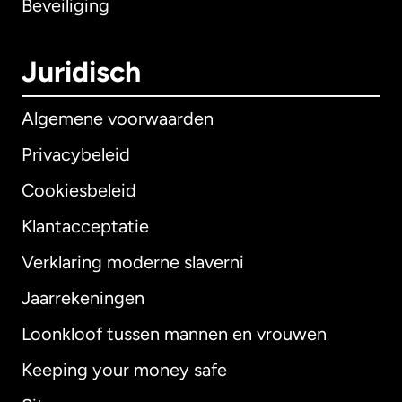
Beveiliging
Juridisch
Algemene voorwaarden
Privacybeleid
Cookiesbeleid
Klantacceptatie
Verklaring moderne slaverni
Internationaal
English
Jaarrekeningen
Loonkloof tussen mannen en vrouwen
Keeping your money safe
Australië