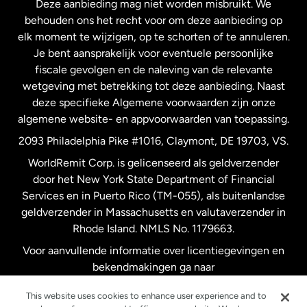
Deze aanbieding mag niet worden misbruikt. We
Nieuw-Zeeland
behouden ons het recht voor om deze aanbieding op
elk moment te wijzigen, op te schorten of te annuleren.
Je bent aansprakelijk voor eventuele persoonlijke
Spanje
fiscale gevolgen en de naleving van de relevante
wetgeving met betrekking tot deze aanbieding. Naast
Verenigd Koninkrijk
deze specifieke Algemene voorwaarden zijn onze
algemene website- en appvoorwaarden van toepassing.
Verenigde Staten
English
2093 Philadelphia Pike #1016, Claymont, DE 19703, VS.
WorldRemit Corp. is gelicenseerd als geldverzender
door het New York State Department of Financial
Verenigde Staten
Español
Services en in Puerto Rico (TM-055), als buitenlandse
geldverzender in Massachusetts en valutaverzender in
Zweden
Rhode Island. NMLS No. 1179663.
Voor aanvullende informatie over licentiegevingen en
bekendmakingen ga naar
https://www.worldremit.com/nl/about-us/disclosures
.
This website uses cookies to enhance user experience and to