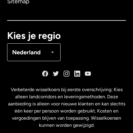
Sitemap
Canada
English
Canada
Français
Kies je regio
Denemarken
Nederland
Duitsland
Frankrijk
Verbeterde wisselkoers bij eerste overschrijving: Kies
alleen landcorridors en leveringsmethoden. Deze
Maleisië
aanbieding is alleen voor nieuwe klanten en kan slechts
één keer per persoon worden gebruikt. Kosten en
vergoedingen blijven van toepassing. Wisselkoersen
Nederland
kunnen worden gewijzigd.