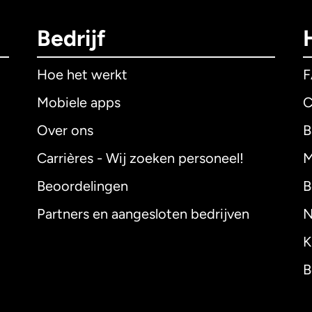
Bedrijf
Hoe het werkt
Mobiele apps
C
Over ons
B
Carrières - Wij zoeken personeel!
M
Beoordelingen
B
Partners en aangesloten bedrijven
N
K
B