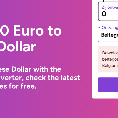
Zij ontv
0 Euro to
Ontvan
Belteg
Dollar
Downloa
beltego
Belgium
se Dollar with the
erter, check the latest
s for free.