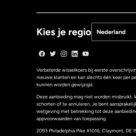
Canada
Françai
Denemarken
Kies je regio
Nederland
Duitsland
Frankrijk
Verbeterde wisselkoers bij eerste overschrijvi
nieuwe klanten en kan slechts één keer per p
Maleisië
kunnen worden gewijzigd.
Deze aanbieding mag niet worden misbruikt. 
Nederland
schorten of te annuleren. Je bent aansprakelij
wetgeving met betrekking tot deze aanbiedin
appvoorwaarden van toepassing.
Nieuw-Zeeland
2093 Philadelphia Pike #1016, Claymont, DE 1