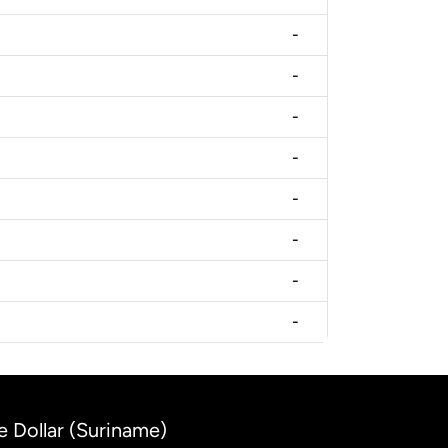
-
-
-
-
-
-
-
-
 Dollar (Suriname)