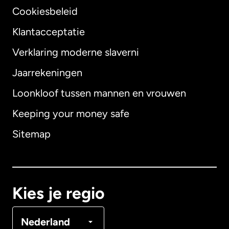
Cookiesbeleid
Klantacceptatie
Verklaring moderne slaverni
Internationaal
English
Jaarrekeningen
Loonkloof tussen mannen en vrouwen
Keeping your money safe
Australië
Sitemap
Canada
English
Canada
Français
Kies je regio
Denemarken
Nederland