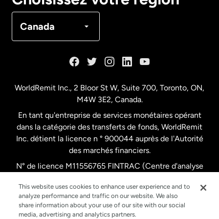
Canada
Français
Canada
Danemark
Espagne
WorldRemit Inc., 2 Bloor St W, Suite 700, Toronto, ON,
M4W 3E2, Canada.
États-Unis
English
En tant qu'entreprise de services monétaires opérant
dans la catégorie des transferts de fonds, WorldRemit
États-Unis
Español
Inc. détient la licence n ° 900044 auprès de l'Autorité
des marchés financiers.
N° de licence M11556765 FINTRAC (Centre d'analyse
France
des opérations et déclarations financières du Canada)
This website uses cookies to enhance user experience and to
analyze performance and traffic on our website. We also
Malaisie
share information about your use of our site with our social
media, advertising and analytics partners.