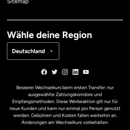
Sitemap
Dänemark
Deutschland
Wähle deine Region
Frankreich
Deutschland
Kanada
English
Kanada
Français
Besserer Wechselkurs beim ersten Transfer: nur
ausgewählte Zahlungskorridore und
Malaysia
Empfangsmethoden. Diese Werbeaktion gilt nur für
neue Kunden und kann nur einmal pro Person genutzt
werden. Gebühren und Kosten fallen weiterhin an.
Neuseeland
Änderungen am Wechselkurs vorbehalten.