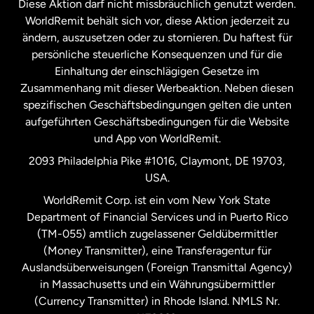
Diese Aktion darf nicht missbräuchlich genutzt werden.
Niederlande
WorldRemit behält sich vor, diese Aktion jederzeit zu
ändern, auszusetzen oder zu stornieren. Du haftest für
persönliche steuerliche Konsequenzen und für die
Schweden
Einhaltung der einschlägigen Gesetze im
Zusammenhang mit dieser Werbeaktion. Neben diesen
Spanien
spezifischen Geschäftsbedingungen gelten die unten
aufgeführten Geschäftsbedingungen für die Website
und App von WorldRemit.
Vereinigte Staaten
English
2093 Philadelphia Pike #1016, Claymont, DE 19703,
USA.
Vereinigte Staaten
Español
WorldRemit Corp. ist ein vom New York State
Department of Financial Services und in Puerto Rico
Vereinigtes Königreich
(TM-055) amtlich zugelassener Geldübermittler
(Money Transmitter), eine Transferagentur für
Auslandsüberweisungen (Foreign Transmittal Agency)
in Massachusetts und ein Währungsübermittler
(Currency Transmitter) in Rhode Island. NMLS Nr.