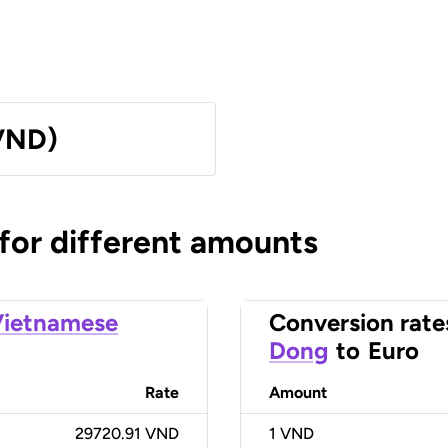
VND)
 for different amounts
Vietnamese
Conversion rate
Dong
to
Euro
Rate
Amount
29720.91 VND
1
VND