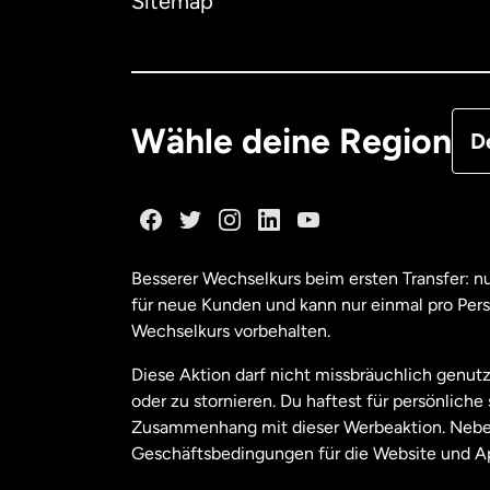
Sitemap
Deu
Fra
Wähle deine Region
D
Ka
Ka
Besserer Wechselkurs beim ersten Transfer: 
für neue Kunden und kann nur einmal pro Per
Mal
Wechselkurs vorbehalten.
Diese Aktion darf nicht missbräuchlich genutz
Ne
oder zu stornieren. Du haftest für persönlich
Zusammenhang mit dieser Werbeaktion. Neben
Geschäftsbedingungen für die Website und A
Nie