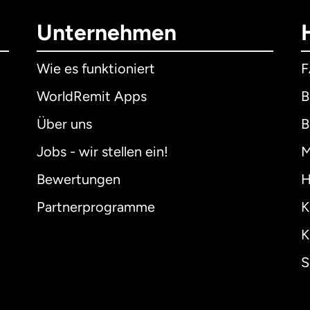
Unternehmen
Wie es funktioniert
WorldRemit Apps
B
Über uns
B
Jobs - wir stellen ein!
M
Bewertungen
H
Partnerprogramme
K
K
S