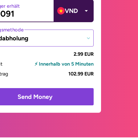
er erhält
VND
gsmethode
dabholung
2.99 EUR
it
⚡ Innerhalb von 5 Minuten
trag
102.99 EUR
Send Money