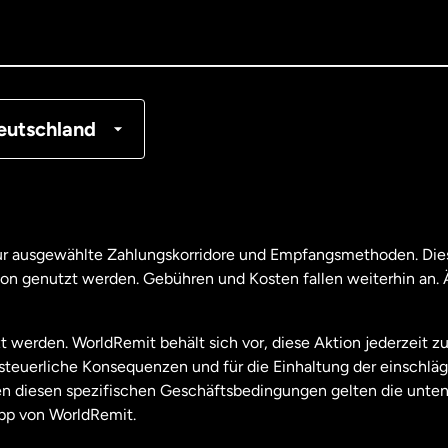
tschland
nkreich
eutschland
nada
English
nada
Français
nur ausgewählte Zahlungskorridore und Empfangsmethoden. Dies
son genutzt werden. Gebühren und Kosten fallen weiterhin an
aysia
t werden. WorldRemit behält sich vor, diese Aktion jederzeit z
useeland
e steuerliche Konsequenzen und für die Einhaltung der einschl
 diesen spezifischen Geschäftsbedingungen gelten die unten
pp von WorldRemit.
derlande