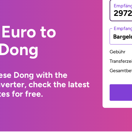
Empfäng
Euro to
Empfan
Bargel
 Dong
Gebühr
Transferze
Gesamtbe
ese Dong with the
erter, check the latest
s for free.