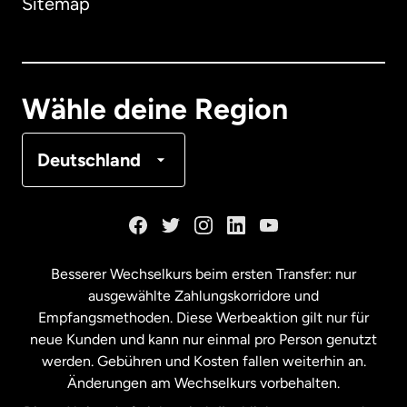
Sitemap
Dänemark
Deutschland
Wähle deine Region
Frankreich
Deutschland
Kanada
English
Kanada
Français
Besserer Wechselkurs beim ersten Transfer: nur
ausgewählte Zahlungskorridore und
Malaysia
Empfangsmethoden. Diese Werbeaktion gilt nur für
neue Kunden und kann nur einmal pro Person genutzt
werden. Gebühren und Kosten fallen weiterhin an.
Neuseeland
Änderungen am Wechselkurs vorbehalten.