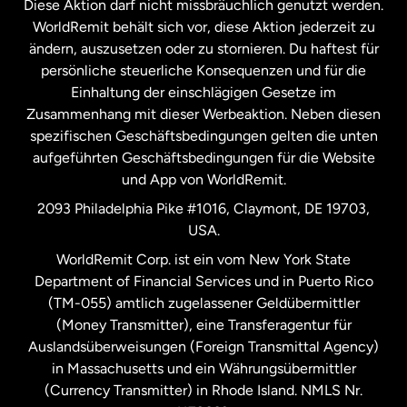
Diese Aktion darf nicht missbräuchlich genutzt werden.
Niederlande
WorldRemit behält sich vor, diese Aktion jederzeit zu
ändern, auszusetzen oder zu stornieren. Du haftest für
persönliche steuerliche Konsequenzen und für die
Schweden
Einhaltung der einschlägigen Gesetze im
Zusammenhang mit dieser Werbeaktion. Neben diesen
Spanien
spezifischen Geschäftsbedingungen gelten die unten
aufgeführten Geschäftsbedingungen für die Website
und App von WorldRemit.
Vereinigte Staaten
English
2093 Philadelphia Pike #1016, Claymont, DE 19703,
USA.
Vereinigte Staaten
Español
WorldRemit Corp. ist ein vom New York State
Department of Financial Services und in Puerto Rico
Vereinigtes Königreich
(TM-055) amtlich zugelassener Geldübermittler
(Money Transmitter), eine Transferagentur für
Auslandsüberweisungen (Foreign Transmittal Agency)
in Massachusetts und ein Währungsübermittler
(Currency Transmitter) in Rhode Island. NMLS Nr.