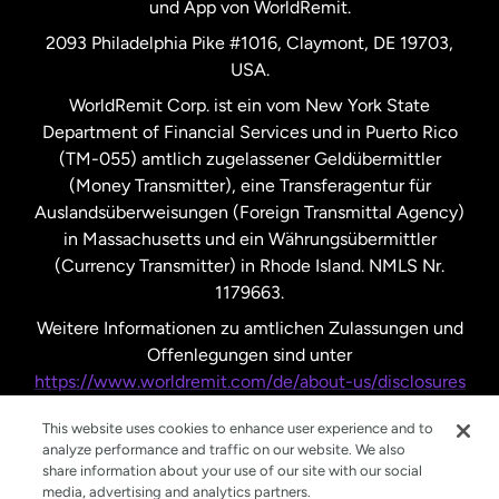
und App von WorldRemit.
Vereinigte Staaten
English
2093 Philadelphia Pike #1016, Claymont, DE 19703,
USA.
Vereinigte Staaten
Español
WorldRemit Corp. ist ein vom New York State
Department of Financial Services und in Puerto Rico
Vereinigtes Königreich
(TM-055) amtlich zugelassener Geldübermittler
(Money Transmitter), eine Transferagentur für
Auslandsüberweisungen (Foreign Transmittal Agency)
in Massachusetts und ein Währungsübermittler
(Currency Transmitter) in Rhode Island. NMLS Nr.
1179663.
Weitere Informationen zu amtlichen Zulassungen und
Offenlegungen sind unter
https://www.worldremit.com/de/about-us/disclosures
nachzulesen.
This website uses cookies to enhance user experience and to
analyze performance and traffic on our website. We also
share information about your use of our site with our social
media, advertising and analytics partners.