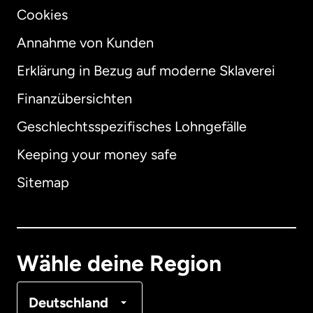
Cookies
Annahme von Kunden
Erklärung in Bezug auf moderne Sklaverei
International
English
Finanzübersichten
Geschlechtsspezifisches Lohngefälle
Keeping your money safe
Australien
Sitemap
Dänemark
Deutschland
Wähle deine Region
Frankreich
Deutschland