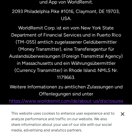
und App von WorldRemit.
Vereinigte Staaten
English
2093 Philadelphia Pike #1016, Claymont, DE 19703,
USA.
Vereinigte Staaten
Español
WorldRemit Corp. ist ein vom New York State
Department of Financial Services und in Puerto Rico
Vereinigtes Königreich
(TM-055) amtlich zugelassener Geldübermittler
(Money Transmitter), eine Transferagentur für
Auslandsüberweisungen (Foreign Transmittal Agency)
in Massachusetts und ein Währungsübermittler
(Currency Transmitter) in Rhode Island. NMLS Nr.
1179663.
Weitere Informationen zu amtlichen Zulassungen und
Offenlegungen sind unter
https://www.worldremit.com/de/about-us/disclosures
nachzulesen.
This website uses cookies to enhance user experience and to
analyze performance and traffic on our website. We also
share information about your use of our site with our social
media, advertising and analytics partners.