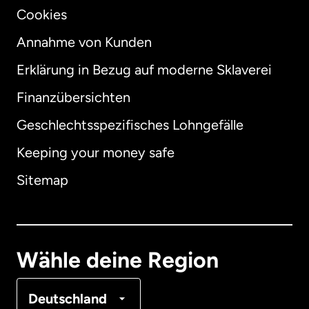
Cookies
Annahme von Kunden
Erklärung in Bezug auf moderne Sklaverei
International
English
Finanzübersichten
Geschlechtsspezifisches Lohngefälle
Keeping your money safe
Australien
Sitemap
Dänemark
Deutschland
Wähle deine Region
Frankreich
Deutschland