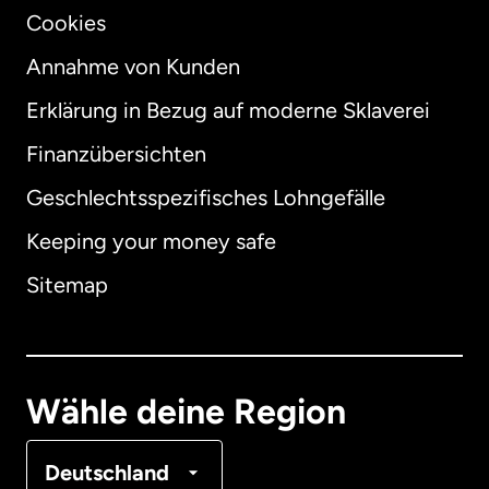
Cookies
Annahme von Kunden
Erklärung in Bezug auf moderne Sklaverei
International
English
Finanzübersichten
Geschlechtsspezifisches Lohngefälle
Keeping your money safe
Australien
Sitemap
Dänemark
Deutschland
Wähle deine Region
Frankreich
Deutschland