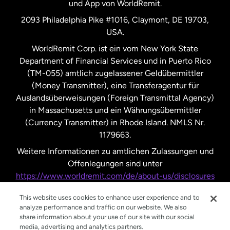
und App von WorldRemit.
Vereinigte Staaten
English
2093 Philadelphia Pike #1016, Claymont, DE 19703,
USA.
Vereinigte Staaten
Español
WorldRemit Corp. ist ein vom New York State
Department of Financial Services und in Puerto Rico
Vereinigtes Königreich
(TM-055) amtlich zugelassener Geldübermittler
(Money Transmitter), eine Transferagentur für
Auslandsüberweisungen (Foreign Transmittal Agency)
in Massachusetts und ein Währungsübermittler
(Currency Transmitter) in Rhode Island. NMLS Nr.
1179663.
Weitere Informationen zu amtlichen Zulassungen und
Offenlegungen sind unter
https://www.worldremit.com/de/about-us/disclosures
nachzulesen.
This website uses cookies to enhance user experience and to
analyze performance and traffic on our website. We also
share information about your use of our site with our social
media, advertising and analytics partners.