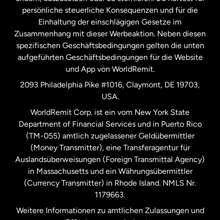
persönliche steuerliche Konsequenzen und für die
Schweden
Einhaltung der einschlägigen Gesetze im
Zusammenhang mit dieser Werbeaktion. Neben diesen
Spanien
spezifischen Geschäftsbedingungen gelten die unten
aufgeführten Geschäftsbedingungen für die Website
und App von WorldRemit.
Vereinigte Staaten
English
2093 Philadelphia Pike #1016, Claymont, DE 19703,
USA.
Vereinigte Staaten
Español
WorldRemit Corp. ist ein vom New York State
Department of Financial Services und in Puerto Rico
Vereinigtes Königreich
(TM-055) amtlich zugelassener Geldübermittler
(Money Transmitter), eine Transferagentur für
Auslandsüberweisungen (Foreign Transmittal Agency)
in Massachusetts und ein Währungsübermittler
(Currency Transmitter) in Rhode Island. NMLS Nr.
1179663.
Weitere Informationen zu amtlichen Zulassungen und