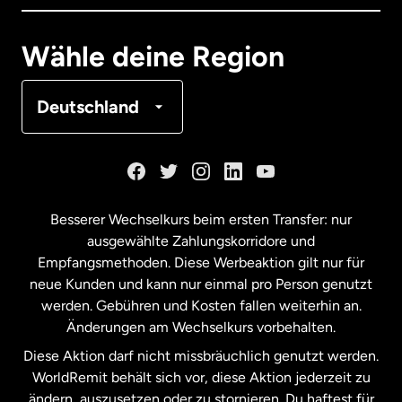
Deutschland
Wähle deine Region
Frankreich
Deutschland
Kanada
English
Kanada
Français
Besserer Wechselkurs beim ersten Transfer: nur
ausgewählte Zahlungskorridore und
Malaysia
Empfangsmethoden. Diese Werbeaktion gilt nur für
neue Kunden und kann nur einmal pro Person genutzt
werden. Gebühren und Kosten fallen weiterhin an.
Neuseeland
Änderungen am Wechselkurs vorbehalten.
Diese Aktion darf nicht missbräuchlich genutzt werden.
Niederlande
WorldRemit behält sich vor, diese Aktion jederzeit zu
ändern, auszusetzen oder zu stornieren. Du haftest für