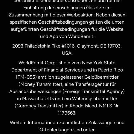
persönliche steuerliche Konsequenzen und für die
Schweden
Einhaltung der einschlägigen Gesetze im
Zusammenhang mit dieser Werbeaktion. Neben diesen
Spanien
spezifischen Geschäftsbedingungen gelten die unten
aufgeführten Geschäftsbedingungen für die Website
und App von WorldRemit.
Vereinigte Staaten
English
2093 Philadelphia Pike #1016, Claymont, DE 19703,
USA.
Vereinigte Staaten
Español
WorldRemit Corp. ist ein vom New York State
Department of Financial Services und in Puerto Rico
Vereinigtes Königreich
(TM-055) amtlich zugelassener Geldübermittler
(Money Transmitter), eine Transferagentur für
Auslandsüberweisungen (Foreign Transmittal Agency)
in Massachusetts und ein Währungsübermittler
(Currency Transmitter) in Rhode Island. NMLS Nr.
1179663.
Weitere Informationen zu amtlichen Zulassungen und
Offenlegungen sind unter