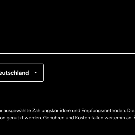
e
tralien
nemark
tschland
nkreich
eutschland
nada
English
nada
Français
nur ausgewählte Zahlungskorridore und Empfangsmethoden. Dies
son genutzt werden. Gebühren und Kosten fallen weiterhin an
aysia