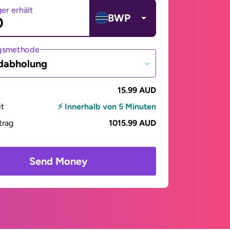
er erhält
BWP
gsmethode
dabholung
15.99 AUD
it
⚡ Innerhalb von 5 Minuten
trag
1015.99 AUD
Send Money