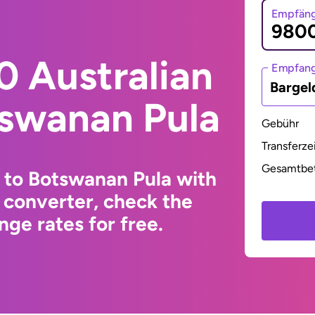
Empfäng
0 Australian
Empfan
Bargel
tswanan Pula
Gebühr
Transferze
Gesamtbe
r to Botswanan Pula with
 converter, check the
ge rates for free.