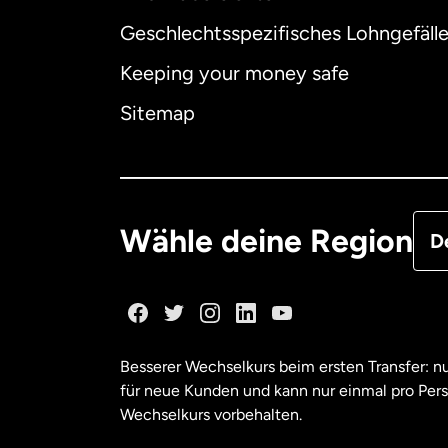
Geschlechtsspezifisches Lohngefäll
Aus
Keeping your money safe
Dä
Sitemap
Deu
Fra
Wähle deine Region
D
Ka
Ka
Besserer Wechselkurs beim ersten Transfer: 
für neue Kunden und kann nur einmal pro Per
Mal
Wechselkurs vorbehalten.