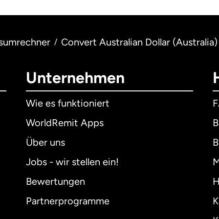
sumrechner
Convert Australian Dollar (Australi
/
Unternehmen
Wie es funktioniert
WorldRemit Apps
B
Über uns
B
Jobs - wir stellen ein!
M
Bewertungen
H
Partnerprogramme
K