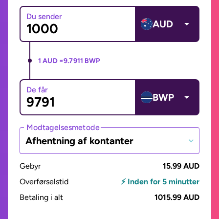
Du sender
AUD
1 AUD =
9.7911 BWP
De får
BWP
Modtagelsesmetode
Afhentning af kontanter
Gebyr
15.99 AUD
Overførselstid
⚡ Inden for 5 minutter
Betaling i alt
1015.99 AUD