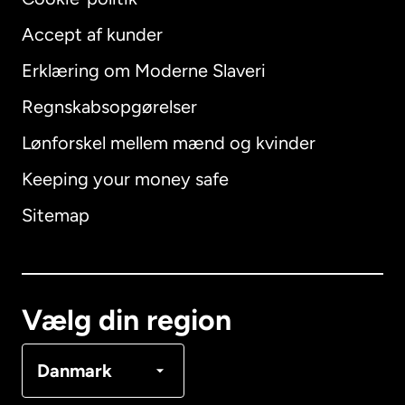
Accept af kunder
Erklæring om Moderne Slaveri
International
English
Regnskabsopgørelser
Lønforskel mellem mænd og kvinder
Keeping your money safe
Australien
Sitemap
Canada
English
Canada
Français
Vælg din region
Danmark
Danmark