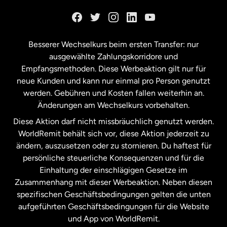
Kanada
English
Kanada
Français
Besserer Wechselkurs beim ersten Transfer: nur
ausgewählte Zahlungskorridore und
Malaysia
Empfangsmethoden. Diese Werbeaktion gilt nur für
neue Kunden und kann nur einmal pro Person genutzt
werden. Gebühren und Kosten fallen weiterhin an.
Neuseeland
Änderungen am Wechselkurs vorbehalten.
Diese Aktion darf nicht missbräuchlich genutzt werden.
Niederlande
WorldRemit behält sich vor, diese Aktion jederzeit zu
ändern, auszusetzen oder zu stornieren. Du haftest für
persönliche steuerliche Konsequenzen und für die
Schweden
Einhaltung der einschlägigen Gesetze im
Zusammenhang mit dieser Werbeaktion. Neben diesen
Spanien
spezifischen Geschäftsbedingungen gelten die unten
aufgeführten Geschäftsbedingungen für die Website
und App von WorldRemit.
Vereinigte Staaten
English