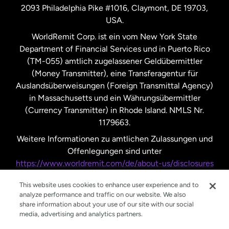
2093 Philadelphia Pike #1016, Claymont, DE 19703,
USA.
Vereinigte Staaten
Español
WorldRemit Corp. ist ein vom New York State
Department of Financial Services und in Puerto Rico
Vereinigtes Königreich
(TM-055) amtlich zugelassener Geldübermittler
(Money Transmitter), eine Transferagentur für
Auslandsüberweisungen (Foreign Transmittal Agency)
in Massachusetts und ein Währungsübermittler
(Currency Transmitter) in Rhode Island. NMLS Nr.
1179663.
Weitere Informationen zu amtlichen Zulassungen und
Offenlegungen sind unter
https://www.worldremit.com/de/about-us/disclosures
nachzulesen.
This website uses cookies to enhance user experience and to
analyze performance and traffic on our website. We also
share information about your use of our site with our social
media, advertising and analytics partners.