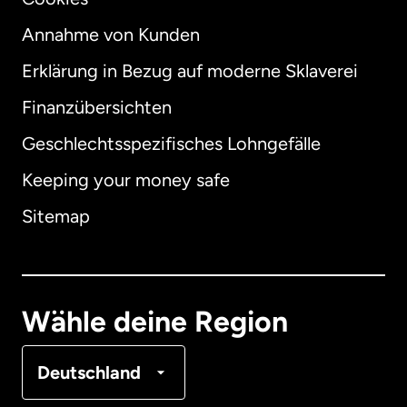
Annahme von Kunden
Erklärung in Bezug auf moderne Sklaverei
International
English
Finanzübersichten
Geschlechtsspezifisches Lohngefälle
Keeping your money safe
Australien
Sitemap
Dänemark
Deutschland
Wähle deine Region
Frankreich
Deutschland