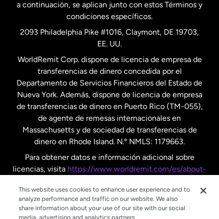
a continuación, se aplican junto con estos Términos y
condiciones específicos.
Países Bajos
2093 Philadelphia Pike #1016, Claymont, DE 19703,
EE. UU.
Reino Unido
WorldRemit Corp. dispone de licencia de empresa de
transferencias de dinero concedida por el
Suecia
Departamento de Servicios Financieros del Estado de
Nueva York. Además, dispone de licencia de empresa
de transferencias de dinero en Puerto Rico (TM-055),
de agente de remesas internacionales en
Massachusetts y de sociedad de transferencias de
dinero en Rhode Island. N.º NMLS: 1179663.
Para obtener datos e información adicional sobre
licencias, visita
https://www.worldremit.com/es/about-
us/disclosures
.
This website uses cookies to enhance user experience and to
analyze performance and traffic on our website. We also
share information about your use of our site with our social
media, advertising and analytics partners.