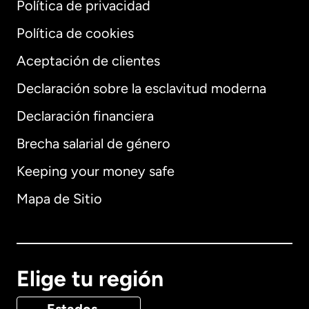
Política de privacidad
Política de cookies
Aceptación de clientes
Declaración sobre la esclavitud moderna
Internacional
English
Declaración financiera
Brecha salarial de género
Keeping your money safe
Alemania
Mapa de Sitio
Australia
Canadá
English
Elige tu región
Canadá
Français