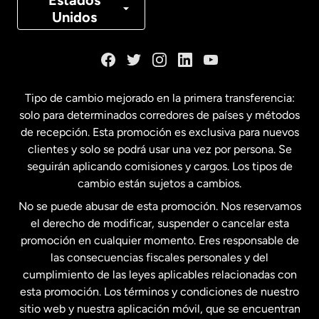
Estados
Unidos
Dinamarca
España
Tipo de cambio mejorado en la primera transferencia:
solo para determinados corredores de países y métodos
Estados Unidos
English
de recepción. Esta promoción es exclusiva para nuevos
clientes y solo se podrá usar una vez por persona. Se
seguirán aplicando comisiones y cargos. Los tipos de
Estados Unidos
Español
cambio están sujetos a cambios.
No se puede abusar de esta promoción. Nos reservamos
Francia
el derecho de modificar, suspender o cancelar esta
promoción en cualquier momento. Eres responsable de
las consecuencias fiscales personales y del
Malasia
cumplimiento de las leyes aplicables relacionadas con
esta promoción. Los términos y condiciones de nuestro
Nueva Zelanda
sitio web y nuestra aplicación móvil, que se encuentran