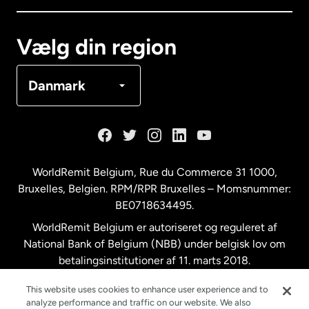
Canada
Français
Vælg din region
Danmark
Danmark
Frankrig
Holland
WorldRemit Belgium,
Rue du Commerce 31 1000
,
Bruxelles, Belgien. RPM/RPR Bruxelles – Momsnummer:
Malaysia
BE0718634495.
WorldRemit Belgium er autoriseret og reguleret af
New Zealand
National Bank of Belgium (NBB) under belgisk lov om
betalingsinstitutioner af 11. marts 2018.
Registreringsnummer: 718634495.
Spanien
This website uses cookies to enhance user experience and to
analyze performance and traffic on our website. We also