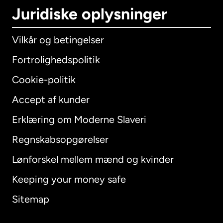
Juridiske oplysninger
Vilkår og betingelser
Fortrolighedspolitik
Cookie-politik
Accept af kunder
Erklæring om Moderne Slaveri
International
English
Regnskabsopgørelser
Lønforskel mellem mænd og kvinder
Keeping your money safe
Australien
Sitemap
Canada
English