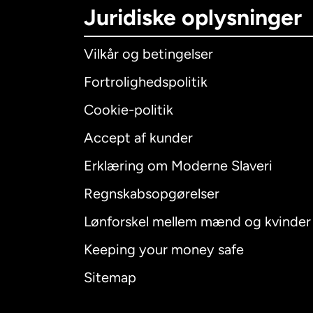
Juridiske oplysninger
Vilkår og betingelser
Fortrolighedspolitik
Cookie-politik
Accept af kunder
Internatio
Erklæring om Moderne Slaveri
Regnskabsopgørelser
Lønforskel mellem mænd og kvinder
Australien
Keeping your money safe
Canada
E
Sitemap
Canada
F