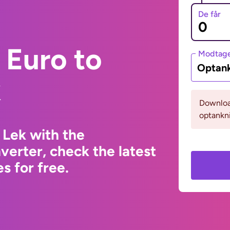
De får
 Euro to
Modtage
Optank
k
Download
optankni
 Lek with the
erter, check the latest
s for free.