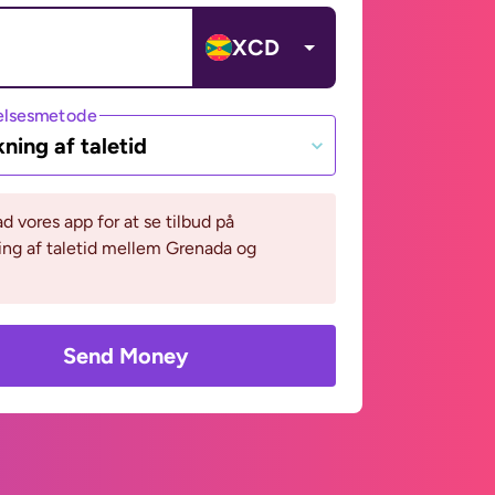
XCD
lsesmetode
ning af taletid
 vores app for at se tilbud på
ng af taletid mellem Grenada og
Send Money