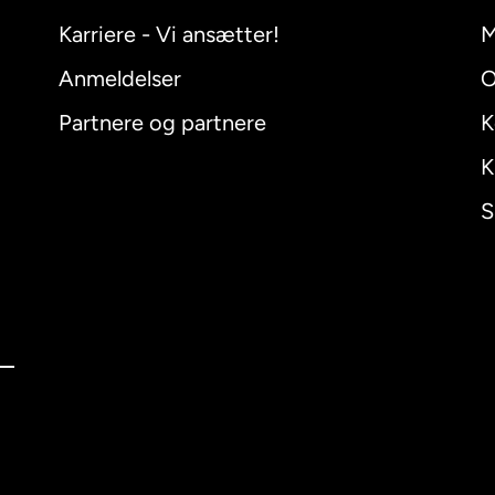
Karriere - Vi ansætter!
M
Anmeldelser
O
Partnere og partnere
K
K
S