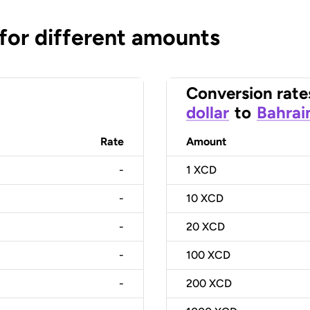
 for different amounts
Conversion rate
dollar
to
Bahrai
Rate
Amount
-
1
XCD
-
10
XCD
-
20
XCD
-
100
XCD
-
200
XCD