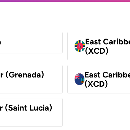
East Caribb
)
(XCD)
ar (Grenada)
East Caribb
(XCD)
r (Saint Lucia)