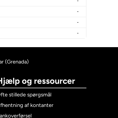
-
-
-
-
lar (Grenada)
Hjælp og ressourcer
fte stillede spørgsmål
fhentning af kontanter
ankoverførsel