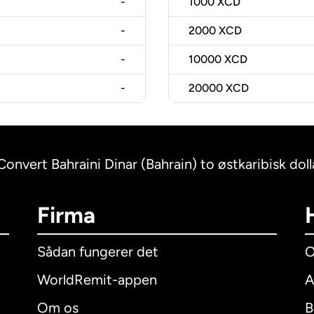
-
1000
XCD
-
2000
XCD
-
10000
XCD
-
20000
XCD
Convert Bahraini Dinar (Bahrain) to østkaribisk dol
Firma
Sådan fungerer det
O
WorldRemit-appen
A
Om os
B