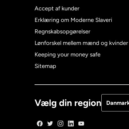
Accept af kunder
Internatio
Erklæring om Moderne Slaveri
Regnskabsopgørelser
Lønforskel mellem mænd og kvinder
Australien
Keeping your money safe
Canada
E
Sitemap
Canada
F
Danmark
Vælg din region
Danmar
Frankrig