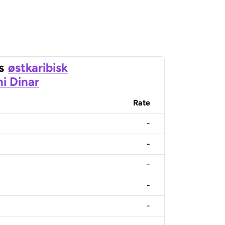
s
østkaribisk
ni Dinar
Rate
-
-
-
-
-