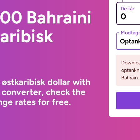
De får
00 Bahraini
aribisk
Modtage
Optank
Download
optankni
Bahrain.
østkaribisk dollar with
 converter, check the
ge rates for free.