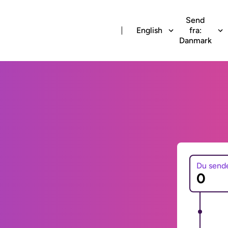
Send
English
fra:
Danmark
Du send