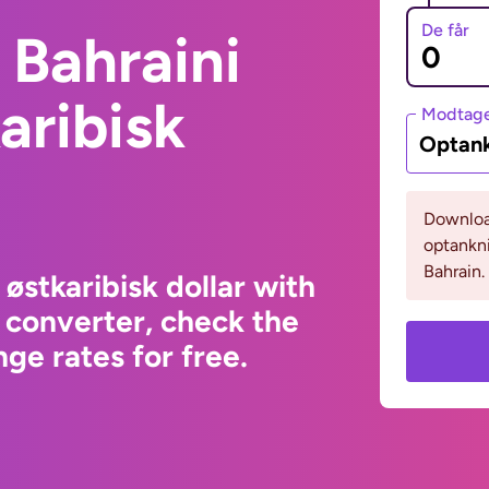
De får
 Bahraini
aribisk
Modtage
Optank
Download
optankni
Bahrain.
østkaribisk dollar with
 converter, check the
ge rates for free.