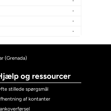
-
-
-
-
lar (Grenada)
Hjælp og ressourcer
fte stillede spørgsmål
fhentning af kontanter
ankoverførsel