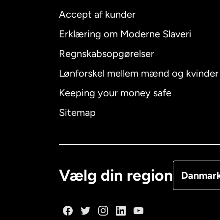
Accept af kunder
Internatio
Erklæring om Moderne Slaveri
Regnskabsopgørelser
Lønforskel mellem mænd og kvinder
Australien
Keeping your money safe
Canada
E
Sitemap
Canada
F
Danmark
Vælg din region
Danmar
Frankrig