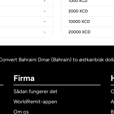
-
1000
XCD
-
2000
XCD
-
10000
XCD
-
20000
XCD
Convert Bahraini Dinar (Bahrain) to østkaribisk dol
Firma
Sådan fungerer det
O
WorldRemit-appen
A
Om os
B