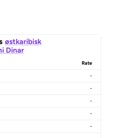
s
østkaribisk
ni Dinar
Rate
-
-
-
-
-