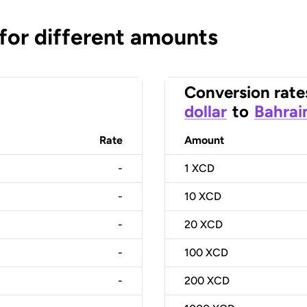
 for different amounts
Conversion rate
dollar
to
Bahrai
Rate
Amount
-
1
XCD
-
10
XCD
-
20
XCD
-
100
XCD
-
200
XCD