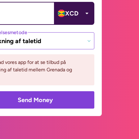
XCD
lsesmetode
ning af taletid
 vores app for at se tilbud på
ng af taletid mellem Grenada og
Send Money