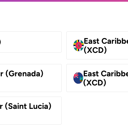
East Caribb
)
(XCD)
ar (Grenada)
East Caribb
(XCD)
r (Saint Lucia)