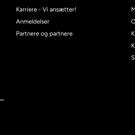
Karriere - Vi ansætter!
M
Anmeldelser
O
Partnere og partnere
K
K
S