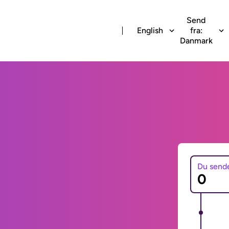
Send
English
fra:
Danmark
Du send