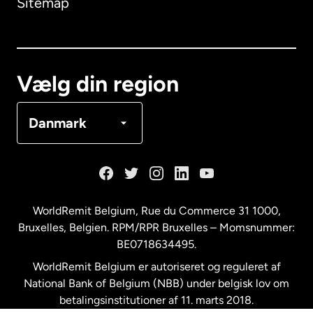
Sitemap
Canada
English
Canada
Français
Vælg din region
Danmark
Danmark
Frankrig
Holland
WorldRemit Belgium,
Rue du Commerce 31 1000
,
Bruxelles, Belgien. RPM/RPR Bruxelles – Momsnummer:
Malaysia
BE0718634495.
WorldRemit Belgium er autoriseret og reguleret af
New Zealand
National Bank of Belgium (NBB) under belgisk lov om
betalingsinstitutioner af 11. marts 2018.