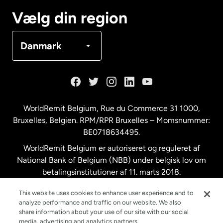
Canada
Français
Vælg din region
Danmark
Danmark
Frankrig
Holland
WorldRemit Belgium,
Rue du Commerce 31 1000
,
Bruxelles, Belgien. RPM/RPR Bruxelles – Momsnummer:
Malaysia
BE0718634495.
WorldRemit Belgium er autoriseret og reguleret af
New Zealand
National Bank of Belgium (NBB) under belgisk lov om
betalingsinstitutioner af 11. marts 2018.
Registreringsnummer: 718634495.
Spanien
This website uses cookies to enhance user experience and to
analyze performance and traffic on our website. We also
share information about your use of our site with our social
Storbritannien
media, advertising and analytics partners.