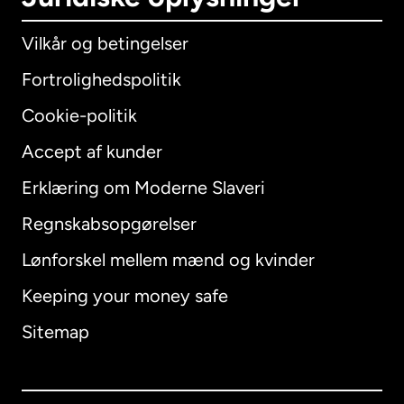
Vilkår og betingelser
Fortrolighedspolitik
Cookie-politik
Accept af kunder
Erklæring om Moderne Slaveri
International
English
Regnskabsopgørelser
Lønforskel mellem mænd og kvinder
Keeping your money safe
Australien
Sitemap
Canada
English