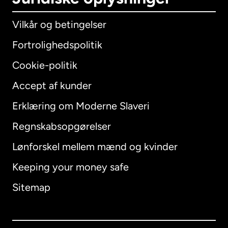
Vilkår og betingelser
Fortrolighedspolitik
Cookie-politik
Accept af kunder
Erklæring om Moderne Slaveri
International
English
Regnskabsopgørelser
Lønforskel mellem mænd og kvinder
Keeping your money safe
Australien
Sitemap
Canada
English