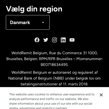
Canada
Français
Vælg din region
Danmark
Danmark
Frankrig
Holland
WorldRemit Belgium,
Rue du Commerce 31 1000
,
Bruxelles, Belgien. RPM/RPR Bruxelles – Momsnummer:
Malaysia
BE0718634495.
WorldRemit Belgium er autoriseret og reguleret af
New Zealand
National Bank of Belgium (NBB) under belgisk lov om
betalingsinstitutioner af 11. marts 2018.
Registreringsnummer: 718634495.
Spanien
This website uses cookies to enhance user experience and to
analyze performance and traffic on our website. We also
share information about your use of our site with our social
Storbritannien
media, advertising and analytics partners.