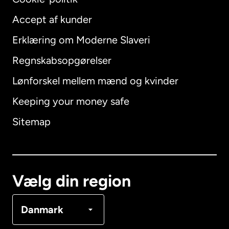
Accept af kunder
Erklæring om Moderne Slaveri
International
English
Regnskabsopgørelser
Lønforskel mellem mænd og kvinder
Keeping your money safe
Australien
Sitemap
Canada
English
Canada
Français
Vælg din region
Danmark
Danmark