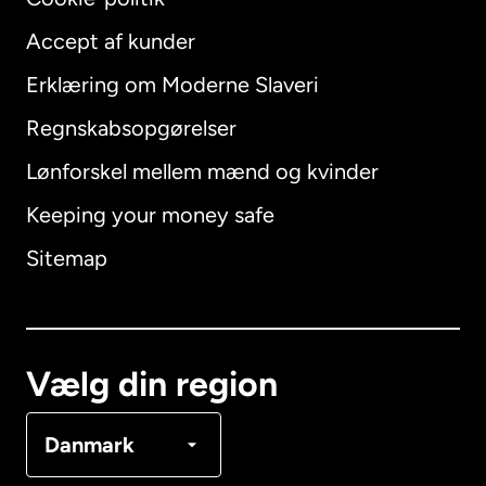
Accept af kunder
Erklæring om Moderne Slaveri
International
English
Regnskabsopgørelser
Lønforskel mellem mænd og kvinder
Keeping your money safe
Australien
Sitemap
Canada
English
Canada
Français
Vælg din region
Danmark
Danmark